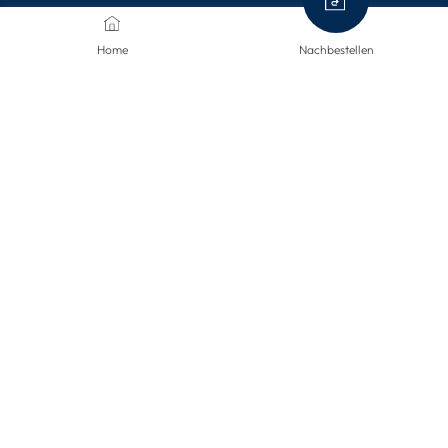
Versandinformationen
Home
Nachbestellen
Rücksendungen
Widerruf
Barrierefreiheit
Privatsphäre-Einstellungen
ZAHLUNGSMETHODEN