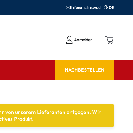
info@mclinsen.ch
DE
Anmelden
NACHBESTELLEN
RATGEBER
 FAQ
Pflegemittel FAQ
ehr von unserem Lieferanten entgegen. Wir
hör
nrezepte FAQ
tives Produkt.
ormationen