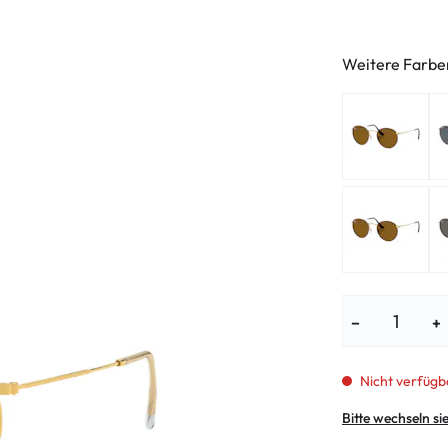
enbrillen
% SALE %
Abnormale S
Normale Sym
Weitere Farbe
−
+
Nicht verfügb
Bitte wechseln si