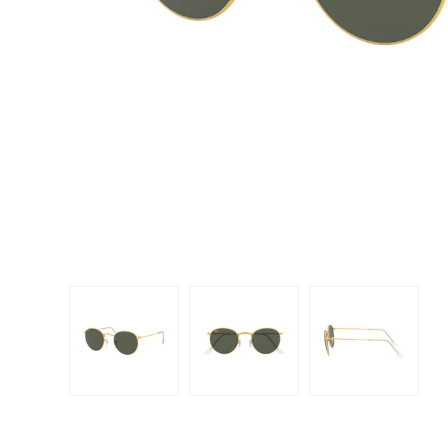
Dispo
Biomedics