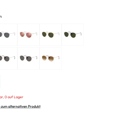
ymptome
ptome
n
ar, 0 auf Lager
e zum alternativen Produkt