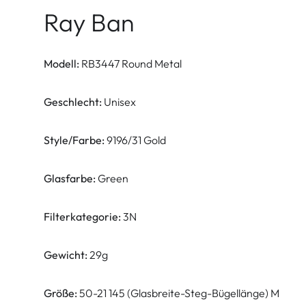
Ray Ban
Modell:
RB3447 Round Metal
Geschlecht:
Unisex
Style/Farbe:
9196/31 Gold
Glasfarbe:
Green
Filterkategorie:
3N
Gewicht:
29g
Größe:
50-21 145 (Glasbreite-Steg-Bügellänge) M