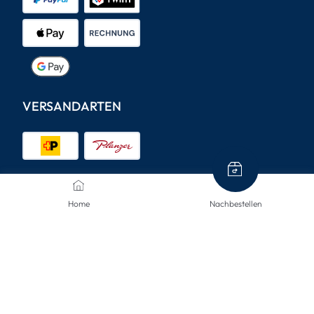
VERSANDARTEN
KONTAKTIERE UNS
Home
Nachbestellen
Wir sind hier, um Ihnen zu helfen.
info@mclinsen.ch
043 55 00 555
Montag - Freitag, 08:00-12:00 / 13:00-17:00 Uhr,
gratis aus dem Festnetz