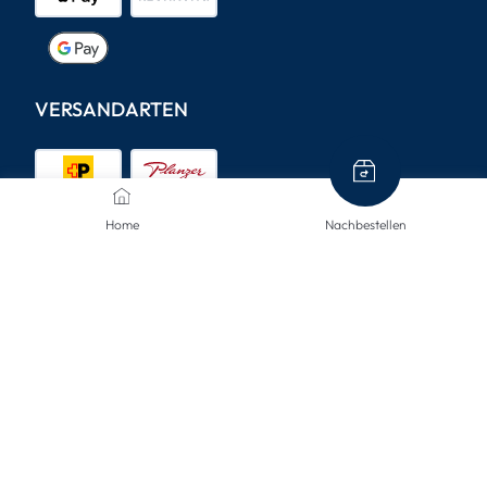
VERSANDARTEN
Home
Nachbestellen
KONTAKTIERE UNS
Wir sind hier, um Ihnen zu helfen.
info@mclinsen.ch
043 55 00 555
Montag - Freitag, 08:00-12:00 / 13:00-17:00 Uhr,
gratis aus dem Festnetz