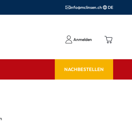
info@mclinsen.ch
DE
Anmelden
NACHBESTELLEN
RATGEBER
 FAQ
Pflegemittel FAQ
hör
nrezepte FAQ
n
ormationen