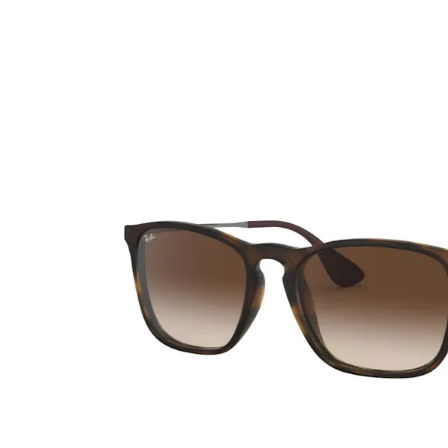
Ultra
Biotrue
Kinder Sonn
MyDay
AOSEPT
% SALE %
Dailies
Opti-Free
Precision
ReNu
Biofinity
Futuro
PureVision
Ever Clean Plus
Air Optix
Weitere Marken
Total
Clariti
Proclear
SofLens
Fusion
Freshlook