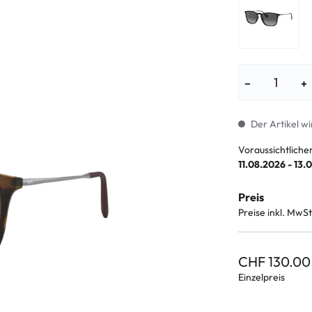
enbrillen
% SALE %
Abnormale S
Normale Sym
−
+
Der Artikel wi
Voraussichtliche
11.08.2026 - 13.
Preis
Preise inkl. MwSt
CHF 130.00
Einzelpreis