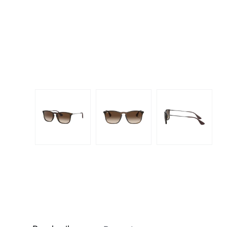
Dispo
Biomedics