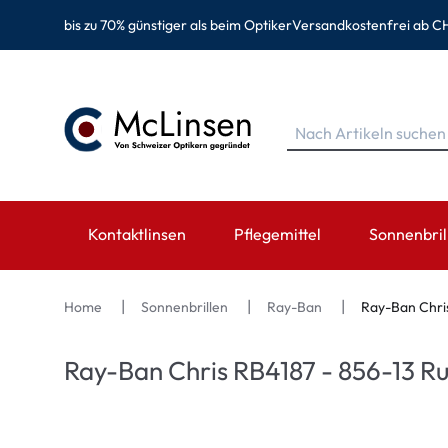
bis zu 70% günstiger als beim Optiker
Versandkostenfrei ab CH
Kontaktlinsen
Pflegemittel
Sonnenbril
MARKEN
MARKEN
KATEGORIE
TOP MARK
Home
Sonnenbrillen
Ray-Ban
Ray-Ban Chri
EyeDefinition
Eversee
Sphärische Linsen
Ray-Ban
Ray-Ban Chris RB4187 - 856-13 R
Acuvue
EyeDefinition
Torische Linsen
Montana Ey
Biotrue
EasySept
Multifokale Linsen
Oakley