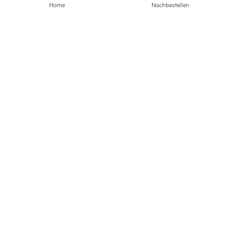
Home
Nachbestellen
ZAHLUNGSMETHODEN
VERSANDARTEN