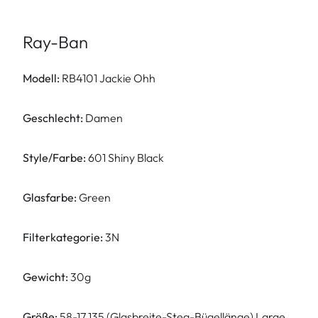
Ray-Ban
Modell:
RB4101 Jackie Ohh
Geschlecht:
Damen
Style/Farbe:
601 Shiny Black
Glasfarbe:
Green
Filterkategorie:
3N
Gewicht:
30g
Größe:
58-17 135 (Glasbreite-Steg-Bügellänge) Large