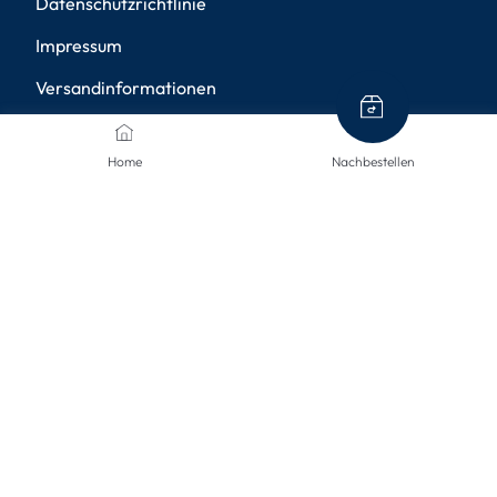
Datenschutzrichtlinie
Impressum
Versandinformationen
Rücksendungen
Home
Nachbestellen
Widerruf
Barrierefreiheit
Privatsphäre-Einstellungen
ZAHLUNGSMETHODEN