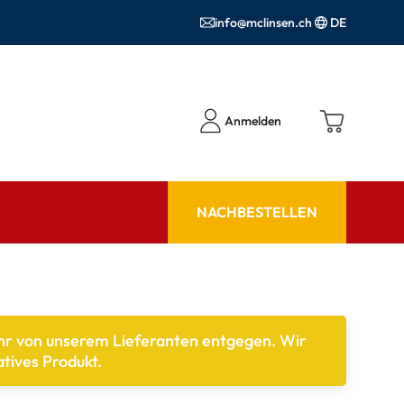
info@mclinsen.ch
DE
Anmelden
NACHBESTELLEN
RATGEBER
 FAQ
Pflegemittel FAQ
ehr von unserem Lieferanten entgegen. Wir
hör
nrezepte FAQ
tives Produkt.
ormationen