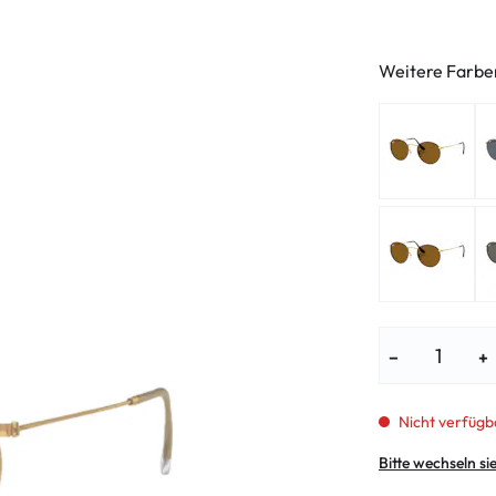
enbrillen
% SALE %
Abnormale S
Normale Sym
Weitere Farbe
−
+
Nicht verfügb
Bitte wechseln si