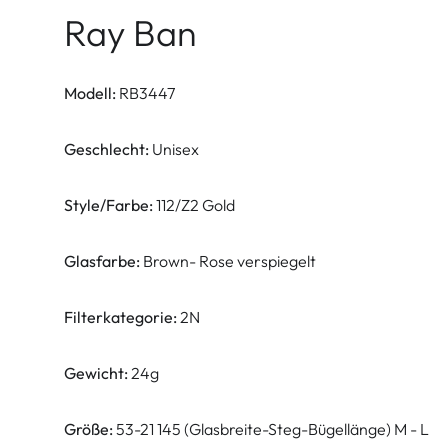
Ray Ban
Modell:
RB3447
Geschlecht:
Unisex
Style/Farbe:
112/Z2 Gold
Glasfarbe:
Brown- Rose verspiegelt
Filterkategorie:
2N
Gewicht:
24g
Größe:
53-21 145 (Glasbreite-Steg-Bügellänge) M - L