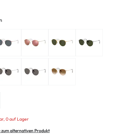
ymptome
ptome
n
ar, 0 auf Lager
e zum alternativen Produkt