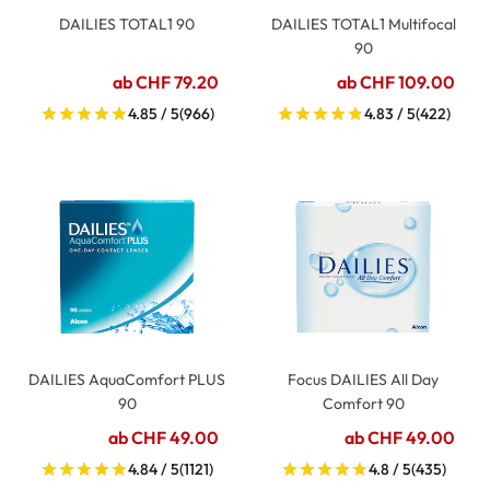
DAILIES TOTAL1 90
DAILIES TOTAL1 Multifocal
90
ab CHF 79.20
ab CHF 109.00
4.85 / 5
(966)
4.83 / 5
(422)
DAILIES AquaComfort PLUS
Focus DAILIES All Day
90
Comfort 90
ab CHF 49.00
ab CHF 49.00
4.84 / 5
(1121)
4.8 / 5
(435)