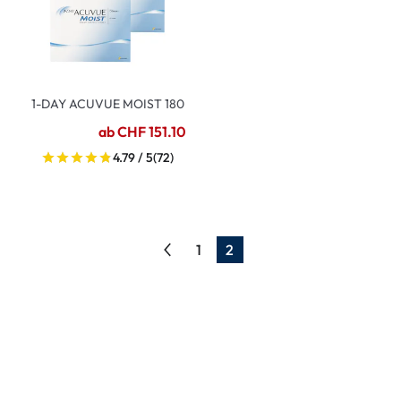
1-DAY ACUVUE MOIST 180
ab CHF 151.10
4.79 / 5
(72)
1
2