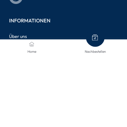
INFORMATIONEN
Über uns
Allgemeine Geschäftsbedingungen
Home
Nachbestellen
Datenschutzrichtlinie
Impressum
Versandinformationen
Rücksendungen
Widerruf
Barrierefreiheit
Privatsphäre-Einstellungen