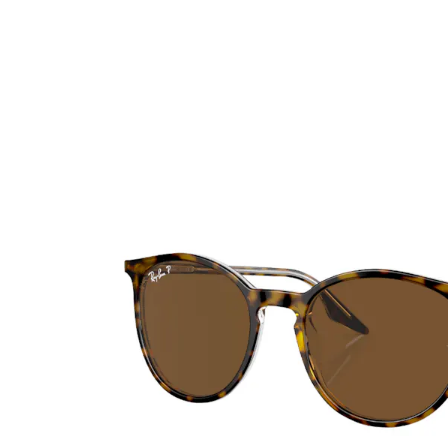
Ultra
Biotrue
Occhial
MyDay
AOSEPT
% SALD
Dailies
Opti-Free
Precision
ReNu
Biofinity
Futuro
PureVision
Ever Clean Plus
Air Optix
Altre marche
Total
Clariti
Proclear
SofLens
Fusion
Freshlook