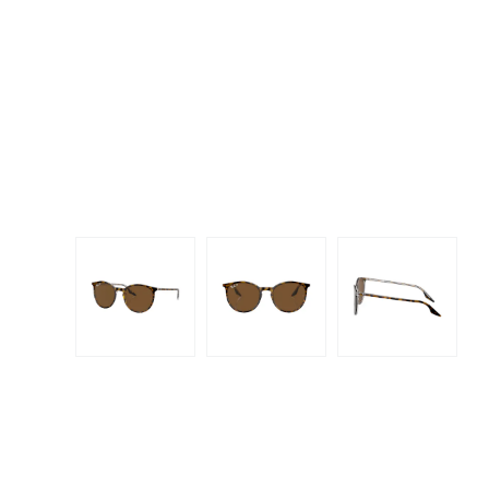
Dispo
Biomedics