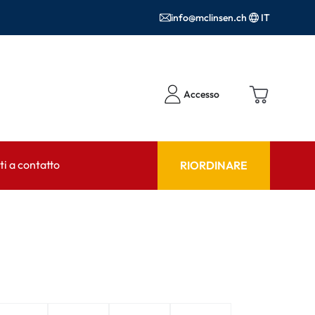
info@mclinsen.ch
IT
Accesso
i a contatto
RIORDINARE
NSULENTE
AIUTO & CONSULENZA
tto FAQ
Prodotti per la cura FAQ
FAQ
r l'utilizzo