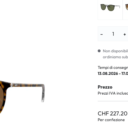
i per bambini
% SALDI %
Sintomi anorm
I %
Sintomi norma
−
+
Non disponibil
ordiniamo sub
Tempi di consegn
13.08.2026 - 17.
Prezzo
Prezzi IVA inclus
CHF 227.20
Per confezione