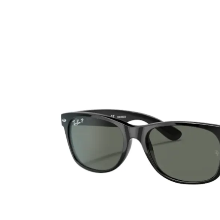
Ultra
Biotrue
Occhial
MyDay
AOSEPT
% SALD
Dailies
Opti-Free
Precision
ReNu
Biofinity
Futuro
PureVision
Ever Clean Plus
Air Optix
Altre marche
Total
Clariti
Proclear
SofLens
Fusion
Freshlook