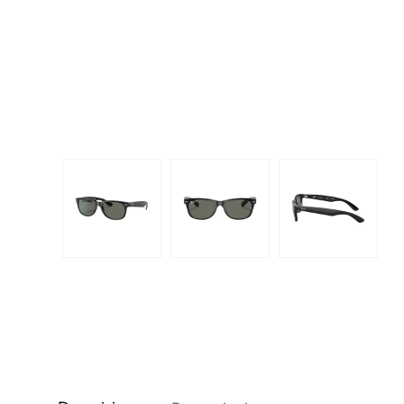
Dispo
Biomedics