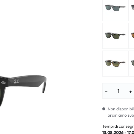
i per bambini
% SALDI %
Sintomi anorm
I %
Sintomi norma
−
+
Non disponibil
ordiniamo sub
Tempi di consegn
13.08.2026 - 17.