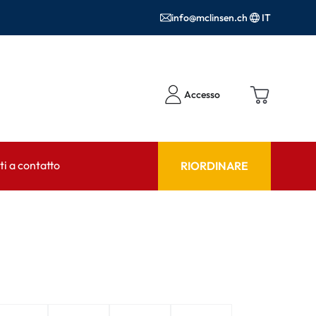
info@mclinsen.ch
IT
Accesso
i a contatto
RIORDINARE
NSULENTE
AIUTO & CONSULENZA
tto FAQ
Prodotti per la cura FAQ
FAQ
r l'utilizzo