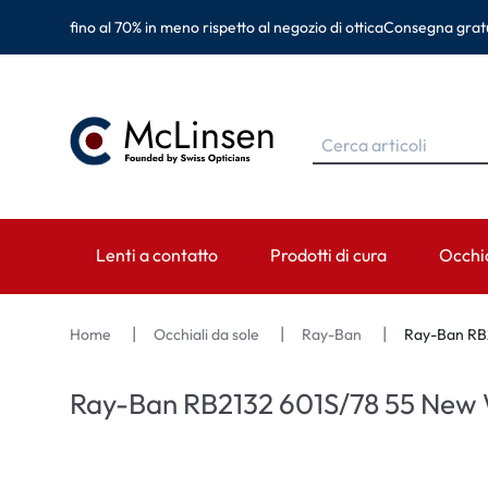
fino al 70% in meno rispetto al negozio di ottica
Consegna gratu
Lenti a contatto
Prodotti di cura
Occhia
MARCHE
MARCHE
CATEGORIA
MARC
Home
Occhiali da sole
Ray-Ban
Ray-Ban RB
EyeDefinition
Eversee
Lenti sferiche
Ray-B
Ray-Ban RB2132 601S/78 55 New
Acuvue
EyeDefinition
Lenti toriche
Monta
Biotrue
EasySept
Lenti multifocali
Oakley