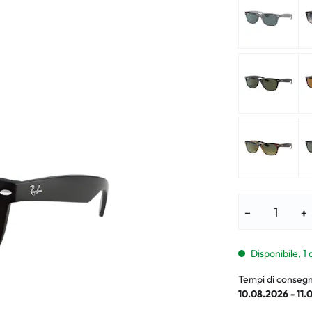
i per bambini
% SALDI %
Sintomi anorm
I %
Sintomi norma
−
+
Disponibile, 1 
Tempi di consegn
10.08.2026 - 11.