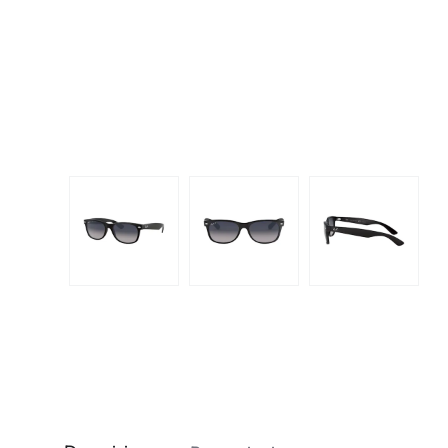
Dispo
Biomedics