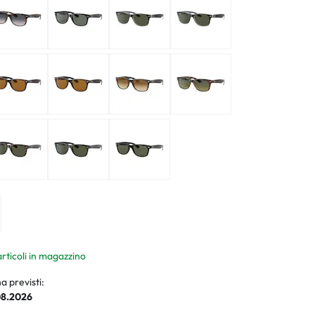
ali
li
articoli in magazzino
a previsti:
08.2026