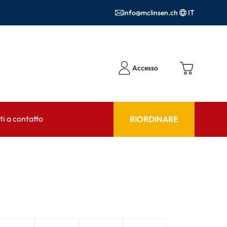
info@mclinsen.ch
IT
Accesso
i a contatto
RIORDINARE
NSULENTE
AIUTO & CONSULENZA
tto FAQ
Prodotti per la cura FAQ
FAQ
r l'utilizzo