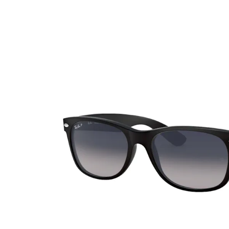
Ultra
Biotrue
Occhial
MyDay
AOSEPT
% SALD
Dailies
Opti-Free
Precision
ReNu
Biofinity
Futuro
PureVision
Ever Clean Plus
Air Optix
Altre marche
Total
Clariti
Proclear
SofLens
Fusion
Freshlook