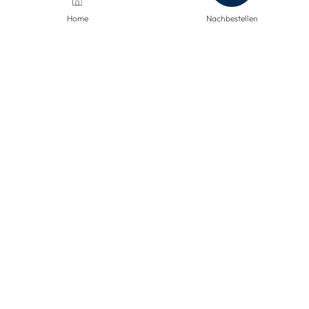
Home
Nachbestellen
VERSANDARTEN
KONTAKTIERE UNS
Wir sind hier, um Ihnen zu helfen.
info@mclinsen.ch
043 55 00 555
Montag - Freitag, 08:00-12:00 / 13:00-17:00 Uhr,