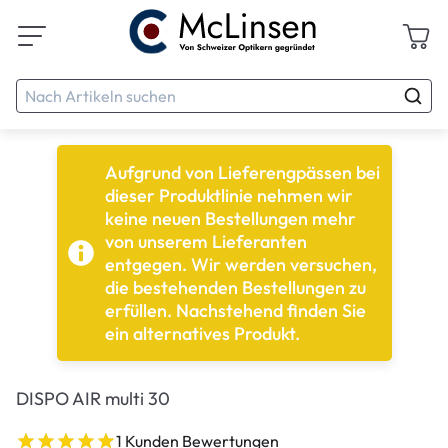
Aufgrund von Lieferengpässen bei
dieser Produktlinie nehmen wir
keine neuen Bestellungen mehr
von unserem Lieferanten
entgegen. Wir werden versuchen,
die bestehenden Bestellungen zu
erfüllen. Nachstehend finden Sie
ein alternatives Produkt.
DISPO AIR multi 30
1 Kunden Bewertungen