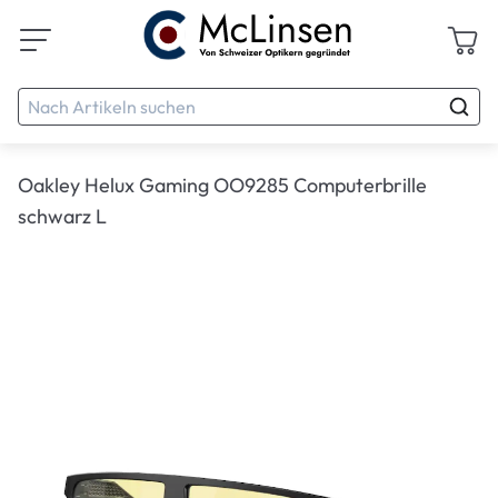
Oakley Helux Gaming OO9285 Computerbrille
schwarz L