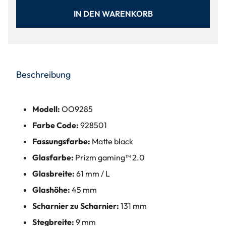
IN DEN WARENKORB
Beschreibung
Modell:
OO9285
Farbe Code:
928501
Fassungsfarbe:
Matte black
Glasfarbe:
Prizm gaming™ 2.0
Glasbreite:
61 mm / L
Glashöhe:
45 mm
Scharnier zu Scharnier:
131 mm
Stegbreite:
9 mm