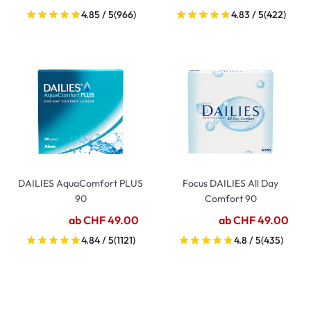
4.85 / 5
(966)
4.83 / 5
(422)
DAILIES AquaComfort PLUS
Focus DAILIES All Day
90
Comfort 90
ab CHF 49.00
ab CHF 49.00
4.84 / 5
(1121)
4.8 / 5
(435)