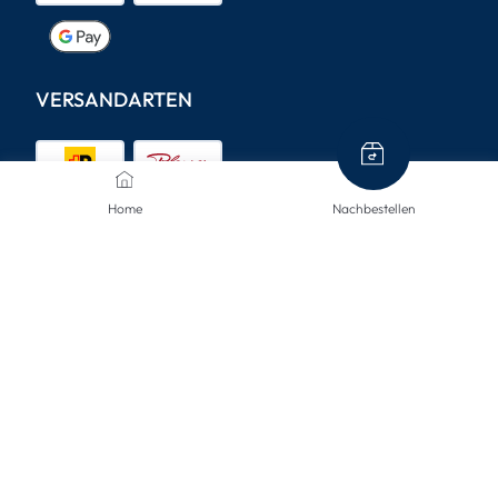
VERSANDARTEN
Home
Nachbestellen
KONTAKTIERE UNS
Wir sind hier, um Ihnen zu helfen.
info@mclinsen.ch
043 55 00 555
Montag - Freitag, 08:00-12:00 / 13:00-17:00 Uhr,
gratis aus dem Festnetz