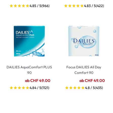
4.85 / 5
(966)
4.83 / 5
(422)
DAILIES AquaComfort PLUS
Focus DAILIES All Day
90
Comfort 90
ab CHF 49.00
ab CHF 49.00
4.84 / 5
(1121)
4.8 / 5
(435)