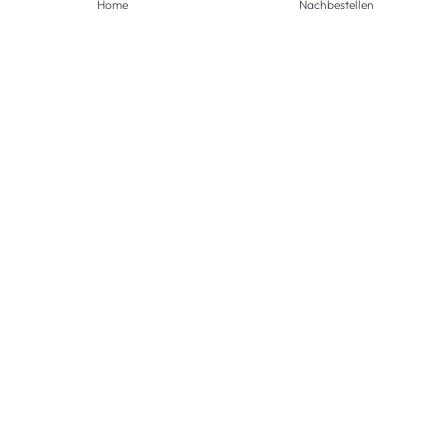
Home
Nachbestellen
ZAHLUNGSMETHODEN
VERSANDARTEN