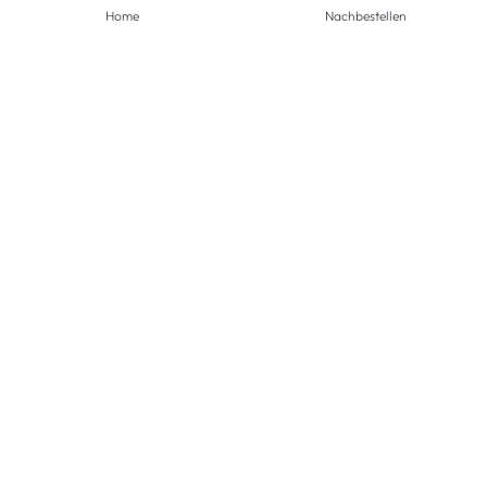
Home
Nachbestellen
ZAHLUNGSMETHODEN
VERSANDARTEN