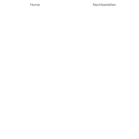
Home
Nachbestellen
ZAHLUNGSMETHODEN
VERSANDARTEN