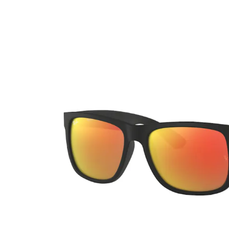
Ultra
Biotrue
Occhial
MyDay
AOSEPT
% SALD
Dailies
Opti-Free
Precision
ReNu
Biofinity
Futuro
PureVision
Ever Clean Plus
Air Optix
Altre marche
Total
Clariti
Proclear
SofLens
Fusion
Freshlook