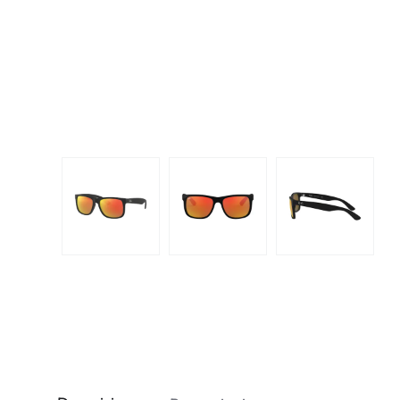
Dispo
Biomedics