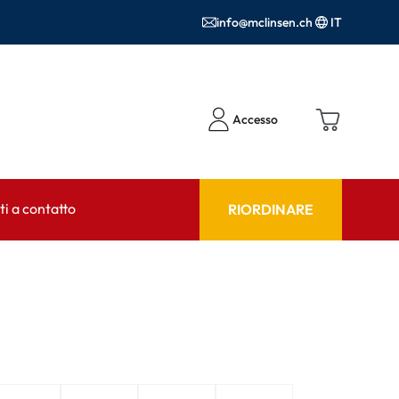
info@mclinsen.ch
IT
Accesso
i a contatto
RIORDINARE
NSULENTE
AIUTO & CONSULENZA
tto FAQ
Prodotti per la cura FAQ
FAQ
r l'utilizzo