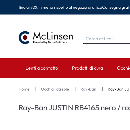
fino al 70% in meno rispetto al negozio di ottica
Consegna gratu
Lenti a contatto
Prodotti di cura
Occhia
MARCHE
MARCHE
CATEGORIA
MARC
Home
Occhiali da sole
Ray-Ban
Ray-Ban JUS
EyeDefinition
Eversee
Lenti sferiche
Ray-B
Ray-Ban JUSTIN RB4165 nero / ro
Acuvue
EyeDefinition
Lenti toriche
Monta
Biotrue
EasySept
Lenti multifocali
Oakley