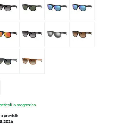
ali
li
 articoli in magazzino
a previsti:
08.2026