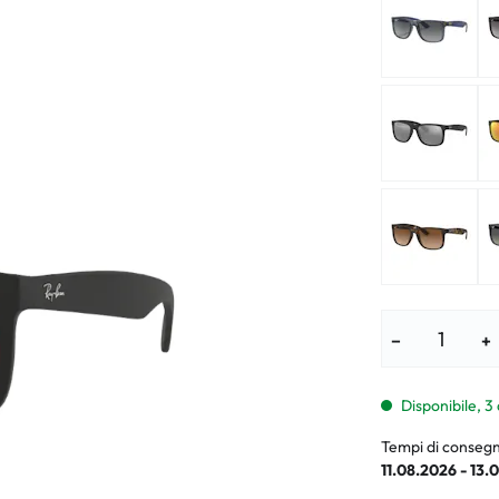
i per bambini
% SALDI %
Sintomi anorm
I %
Sintomi norma
−
+
Disponibile, 3
Tempi di consegn
11.08.2026 - 13.