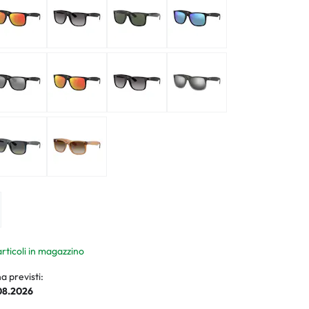
ali
li
articoli in magazzino
a previsti:
.08.2026