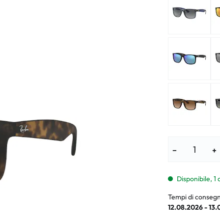
i per bambini
% SALDI %
Sintomi anorm
I %
Sintomi norma
−
+
Disponibile, 1 
Tempi di consegn
12.08.2026 - 13