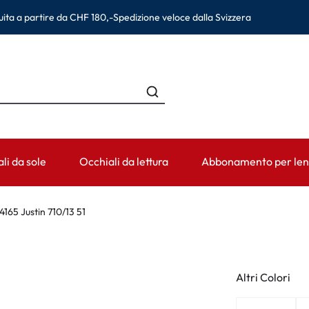
ita a partire da CHF 180,-
Spedizione veloce dalla Svizzera
li da sole
Occhiali da lettura
Abbonamento per lent
HE
CATEGORIA
PERIODO DI USURA
ACCESSORI
AIUTO & CO
165 Justin 710/13 51
an
Soluzioni per lenti a contatto
Lenti giornaliere
Contenitori per lenti
Lenti a conta
na Eyewear
Prodotti detergenti
Lenti bisettimanali
Pinzette e altri accessori
Prescrizione 
Altri Colori
Colliri e cura occhi
Lenti mensili
Informazioni pe