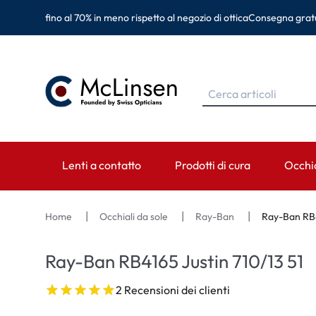
fino al 70% in meno rispetto al negozio di ottica
Consegna gratu
Lenti a contatto
Prodotti di cura
Occhia
MARCHE
MARCHE
CATEGORIA
MARC
Home
Occhiali da sole
Ray-Ban
Ray-Ban RB4
EyeDefinition
Eversee
Lenti sferiche
Ray-B
Ray-Ban RB4165 Justin 710/13 51
Acuvue
EyeDefinition
Lenti toriche
Monta
2 Recensioni dei clienti
Biotrue
EasySept
Lenti multifocali
Oakley