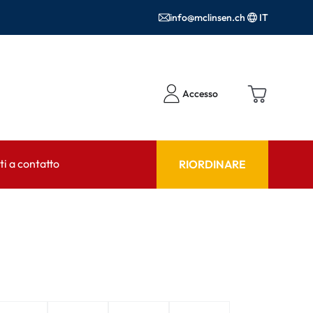
info@mclinsen.ch
IT
Accesso
i a contatto
RIORDINARE
NSULENTE
AIUTO & CONSULENZA
tto FAQ
Prodotti per la cura FAQ
FAQ
r l'utilizzo