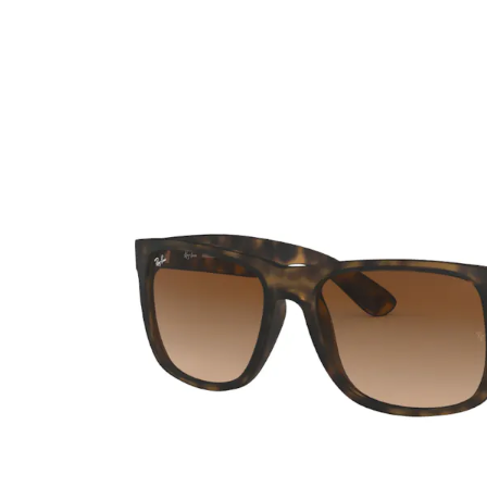
Ultra
Biotrue
Occhial
MyDay
AOSEPT
% SALD
Dailies
Opti-Free
Precision
ReNu
Biofinity
Futuro
PureVision
Ever Clean Plus
Air Optix
Altre marche
Total
Clariti
Proclear
SofLens
Fusion
Freshlook