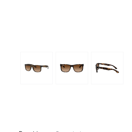
Dispo
Biomedics