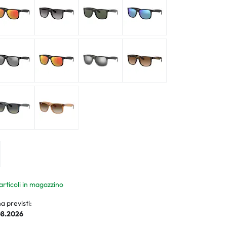
ali
li
 articoli in magazzino
a previsti:
08.2026