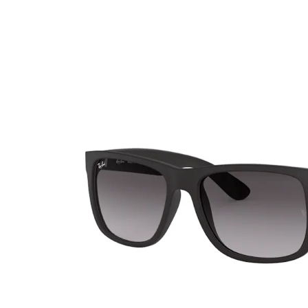
Ultra
Biotrue
Occhial
MyDay
AOSEPT
% SALD
Dailies
Opti-Free
Precision
ReNu
Biofinity
Futuro
PureVision
Ever Clean Plus
Air Optix
Altre marche
Total
Clariti
Proclear
SofLens
Fusion
Freshlook