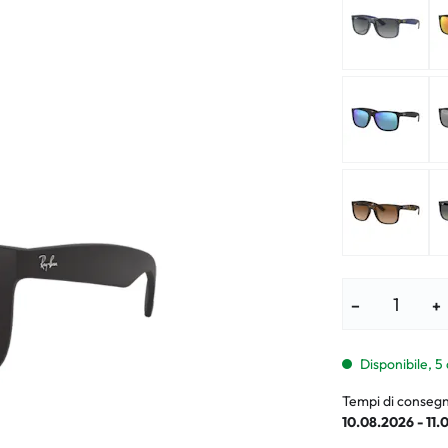
i per bambini
% SALDI %
Sintomi anorm
I %
Sintomi norma
−
+
Disponibile, 5
Tempi di consegn
10.08.2026 - 11.