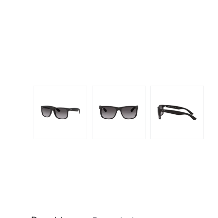
Dispo
Biomedics