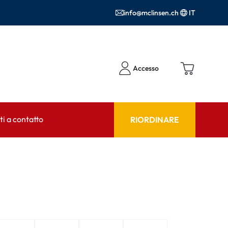
info@mclinsen.ch
IT
Accesso
i a contatto
RIORDINARE
NSULENTE
AIUTO & CONSULENZA
tto FAQ
Prodotti per la cura FAQ
FAQ
r l'utilizzo