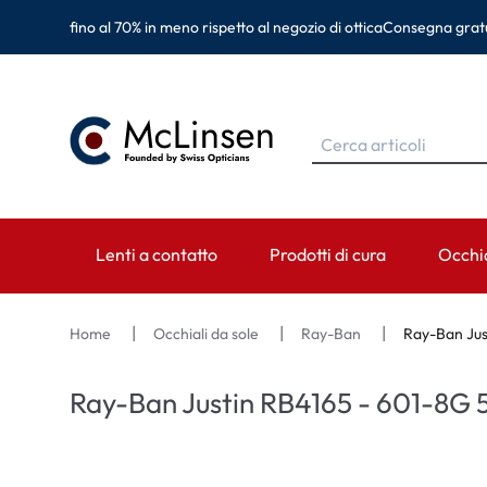
fino al 70% in meno rispetto al negozio di ottica
Consegna gratu
Lenti a contatto
Prodotti di cura
Occhia
MARCHE
MARCHE
CATEGORIA
MARC
Home
Occhiali da sole
Ray-Ban
Ray-Ban Jus
EyeDefinition
Eversee
Lenti sferiche
Ray-B
Ray-Ban Justin RB4165 - 601-8G 5
Acuvue
EyeDefinition
Lenti toriche
Monta
Biotrue
EasySept
Lenti multifocali
Oakley