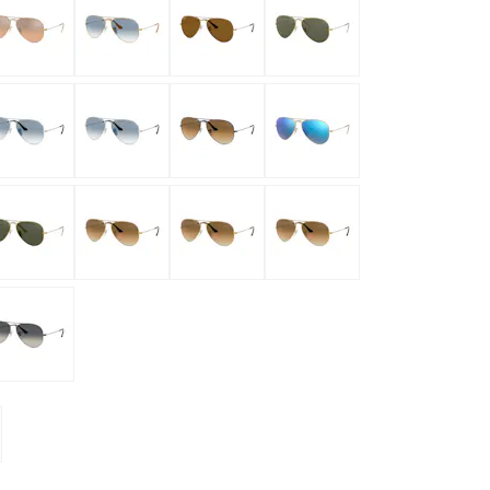
ymptome
ptome