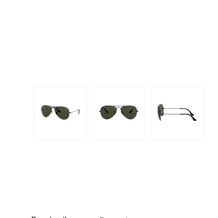
Dispo
Biomedics