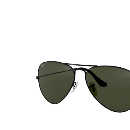
Ultra
Biotrue
Kinder Sonn
MyDay
AOSEPT
% SALE %
Dailies
Opti-Free
Precision
ReNu
Biofinity
Futuro
PureVision
Ever Clean Plus
Air Optix
Weitere Marken
Total
Clariti
Proclear
SofLens
Fusion
Freshlook