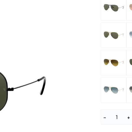
enbrillen
% SALE %
Abnormale S
Normale Sym
−
+