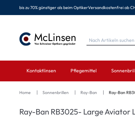
bis zu 70% günstiger als beim Optiker
Versandkostenfrei ab CH
Kontaktlinsen
Pflegemittel
Sonnenbril
MARKEN
MARKEN
KATEGORIE
TOP MARK
Home
Sonnenbrillen
Ray-Ban
Ray-Ban RB30
EyeDefinition
Eversee
Sphärische Linsen
Ray-Ban
Ray-Ban RB3025- Large Aviator L
Acuvue
EyeDefinition
Torische Linsen
Montana Ey
Biotrue
EasySept
Multifokale Linsen
Oakley