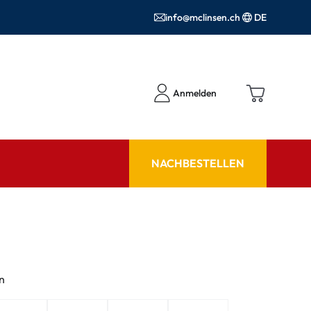
info@mclinsen.ch
DE
Anmelden
NACHBESTELLEN
RATGEBER
 FAQ
Pflegemittel FAQ
hör
nrezepte FAQ
n
ormationen