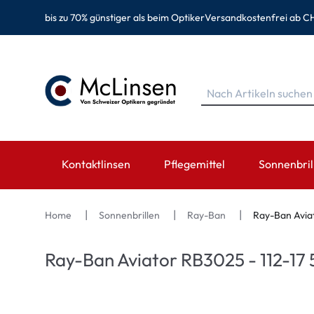
bis zu 70% günstiger als beim Optiker
Versandkostenfrei ab CH
Kontaktlinsen
Pflegemittel
Sonnenbril
MARKEN
MARKEN
KATEGORIE
TOP MARK
Home
Sonnenbrillen
Ray-Ban
Ray-Ban Aviat
EyeDefinition
Eversee
Sphärische Linsen
Ray-Ban
Ray-Ban Aviator RB3025 - 112-17 
Acuvue
EyeDefinition
Torische Linsen
Montana Ey
Biotrue
EasySept
Multifokale Linsen
Oakley