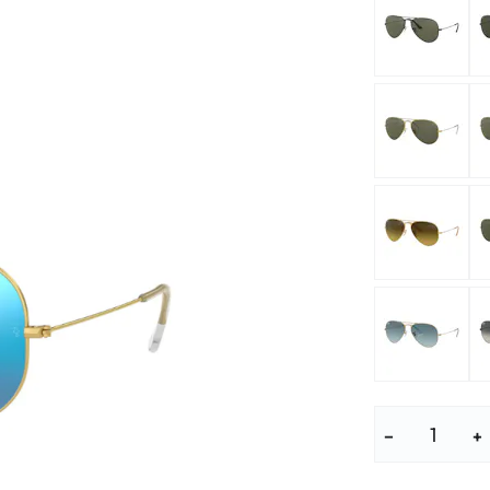
enbrillen
% SALE %
Abnormale S
Normale Sym
−
+