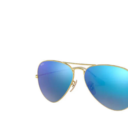
Ultra
Biotrue
Kinder Sonn
MyDay
AOSEPT
% SALE %
Dailies
Opti-Free
Precision
ReNu
Biofinity
Futuro
PureVision
Ever Clean Plus
Air Optix
Weitere Marken
Total
Clariti
Proclear
SofLens
Fusion
Freshlook