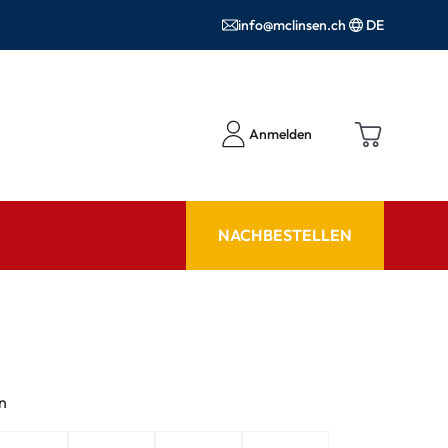
info@mclinsen.ch
DE
Anmelden
NACHBESTELLEN
RATGEBER
 FAQ
Pflegemittel FAQ
hör
nrezepte FAQ
n
ormationen