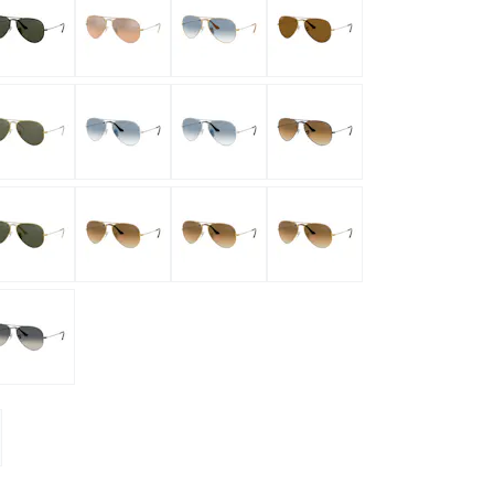
ymptome
ptome