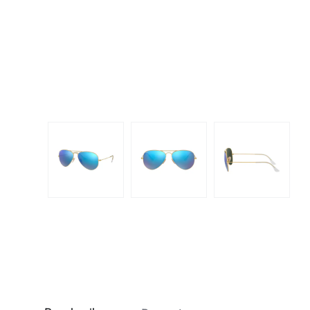
Dispo
Biomedics