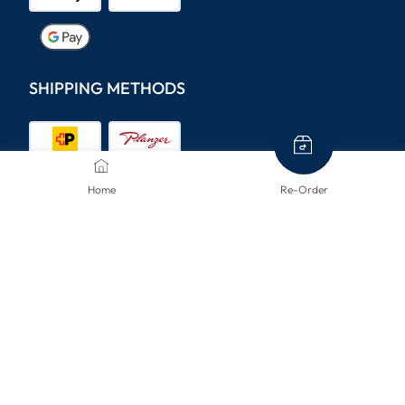
SHIPPING METHODS
Home
Re-Order
CONTACT US
We are here to help.
info@mclinsen.ch
043 55 00 555
Monday - Friday, 08:00-12:00 / 13:00-17:00, free
from landlines