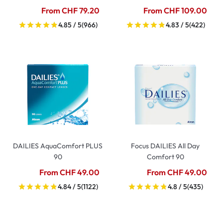
From CHF 79.20
From CHF 109.00
4.85 / 5
(966)
4.83 / 5
(422)
DAILIES AquaComfort PLUS
Focus DAILIES All Day
90
Comfort 90
From CHF 49.00
From CHF 49.00
4.84 / 5
(1122)
4.8 / 5
(435)